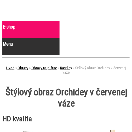
E-shop
Menu
Úvod
»
Obrazy
»
Obrazy na plátne
»
Rastliny
»
Štýlový obraz Orchidey v červenej
váze
Štýlový obraz Orchidey v červenej
váze
HD kvalita