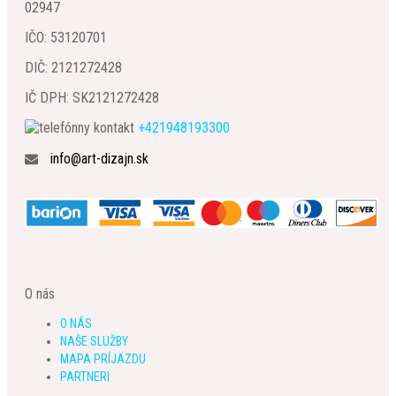
02947
IČO: 53120701
DIČ: 2121272428
IČ DPH: SK2121272428
+421948193300
info@art-dizajn.sk
O nás
O NÁS
NAŠE SLUŽBY
MAPA PRÍJAZDU
PARTNERI