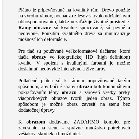
Plátno je pripevňované na kvalitný rám. Drevo použité
na výrobu rámov, pochádza z lesov s trvalo udržateľným
obhospodarovaním, takže nezaťažuje životné prostredie.
Rámy obrazov
sú kvalitne spracované, sú pevné a
neohybné. Použitím kvalitného dreva sa minimalizuje
možnosť ich deformácie.
Pre tlač sú používané veľkoformátové tlačiarne, ktoré
tlačia
obrazy
vo fotografickej HD (high definition)
kvalite. V spojení s kvalitnými farbami je možné
dosiahnuť neobvykle intenzívne a živé farby.
Potlačené plátna sú k rámom pripevňované takým
spôsobom, aby bočné strany
obrazu
boli kontinuálnym
pokračovaním témy
obrazu
a zároveň všetky prvky
viacprvkových obrazov tvorili jeden obraz. Týmto
spôsobom je možné obraz zavesiť na stenu bez
dodatočnej úpravy.
K
obrazom
dodávame ZADARMO komplet pre
zavesenie na stenu – správne množstvo potrebných
vešiakov, skrutiek a hmoždiniek.