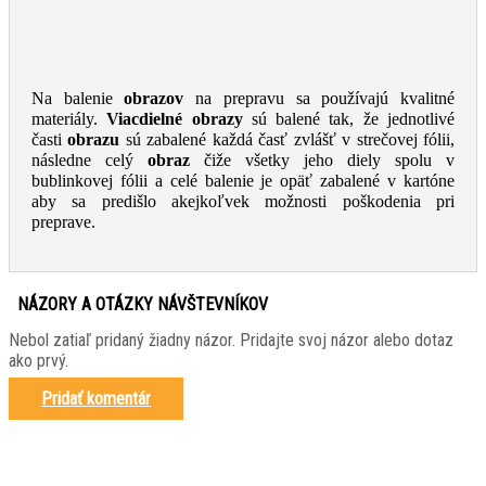
Na balenie
obrazov
na prepravu sa používajú kvalitné
materiály.
Viacdielné obrazy
sú balené tak, že jednotlivé
časti
obrazu
sú zabalené každá časť zvlášť v strečovej fólii,
následne celý
obraz
čiže všetky jeho diely spolu v
bublinkovej fólii a celé balenie je opäť zabalené v kartóne
aby sa predišlo akejkoľvek možnosti poškodenia pri
preprave.
NÁZORY A OTÁZKY NÁVŠTEVNÍKOV
Nebol zatiaľ pridaný žiadny názor. Pridajte svoj názor alebo dotaz
ako prvý.
Pridať komentár