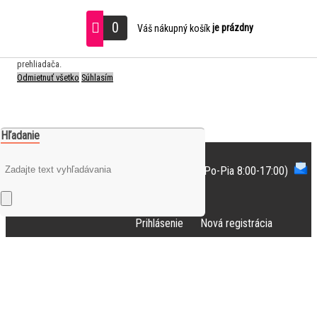
S cieľom uľahčiť užívateľom používať naše webové stránky využívame cookies.
0
je prázdny
Váš nákupný košík
Používaním našich stránok súhlasíte s ukladaním súborov cookie na Vašom
počítači / zariadení. Nastavenia cookies môžete zmeniť v nastavení vášho
prehliadača.
Odmietnuť všetko
Súhlasím
Hľadanie
Potrebujete poradiť?
+421948193300
(Po-Pia 8:00-17:00)
info@art-dizajn.sk
Prihlásenie
Nová registrácia