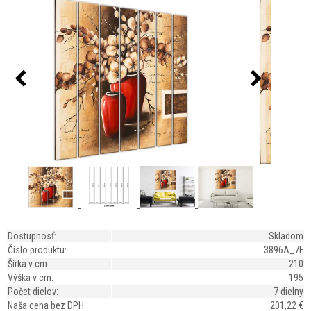
Dostupnosť:
Skladom
Číslo produktu:
3896A_7F
Šírka v cm:
210
Výška v cm:
195
Počet dielov:
7 dielny
Naša cena bez DPH :
201,22 €