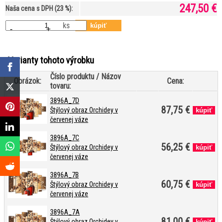
247,50 €
Naša cena s DPH (23 %):
ks
-
+
Varianty tohoto výrobku
Číslo produktu / Názov
Obrázok:
Cena:
tovaru:
3896A_7D
87,75 €
Štýlový obraz Orchidey v
červenej váze
3896A_7C
56,25 €
Štýlový obraz Orchidey v
červenej váze
3896A_7B
60,75 €
Štýlový obraz Orchidey v
červenej váze
3896A_7A
81,00 €
Štýlový obraz Orchidey v