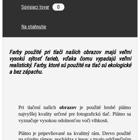
Súvisiaci tovar
0
Na stiahnutie
Farby použité pri tlači našich obrazov majú veľmi
vysokú sýtosť farieb, vďaka čomu vypadajú veľmi
realistický. Farby, ktoré sú použité na tlač
sú ekologické
a bez zápachu.
Pri tlačení našich
obrazov
je použité hrubé plátno
najvyššej kvality určené pre fotografickú tlač. Plátno sa
vyznačuje vysokou odolnosťou voči vlhkosti.
Plátno je pripevňované na kvalitný rám. Drevo použité
na výrobu rámov, pochádza z lesov s trvalo udržateľným