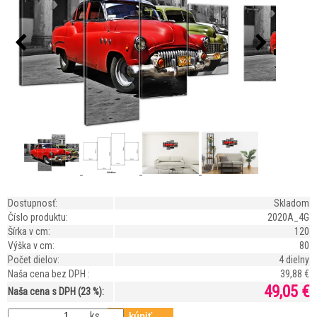
Dostupnosť:
Skladom
Číslo produktu:
2020A_4G
Šírka v cm:
120
Výška v cm:
80
Počet dielov:
4 dielny
Naša cena bez DPH :
39,88 €
49,05 €
Naša cena s DPH (23 %):
ks