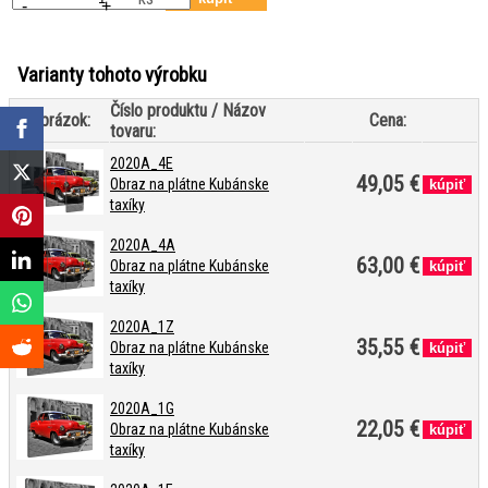
-
+
Varianty tohoto výrobku
Číslo produktu / Názov
Obrázok:
Cena:
tovaru:
2020A_4E
49,05 €
Obraz na plátne Kubánske
taxíky
2020A_4A
63,00 €
Obraz na plátne Kubánske
taxíky
2020A_1Z
35,55 €
Obraz na plátne Kubánske
taxíky
2020A_1G
22,05 €
Obraz na plátne Kubánske
taxíky