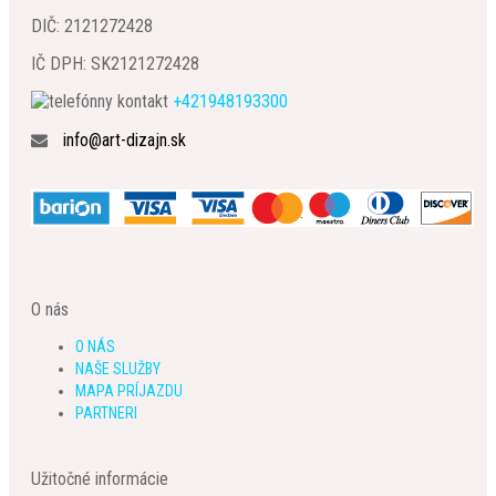
DIČ: 2121272428
IČ DPH: SK2121272428
+421948193300
info@art-dizajn.sk
O nás
O NÁS
NAŠE SLUŽBY
MAPA PRÍJAZDU
PARTNERI
Užitočné informácie