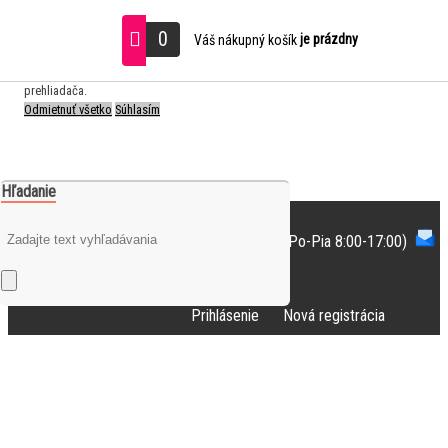
S cieľom uľahčiť užívateľom používať naše webové stránky využívame cookies.
0
je prázdny
Váš nákupný košík
Používaním našich stránok súhlasíte s ukladaním súborov cookie na Vašom
počítači / zariadení. Nastavenia cookies môžete zmeniť v nastavení vášho
prehliadača.
Odmietnuť všetko
Súhlasím
Hľadanie
Potrebujete poradiť?
+421948193300
(Po-Pia 8:00-17:00)
info@art-dizajn.sk
Prihlásenie
Nová registrácia