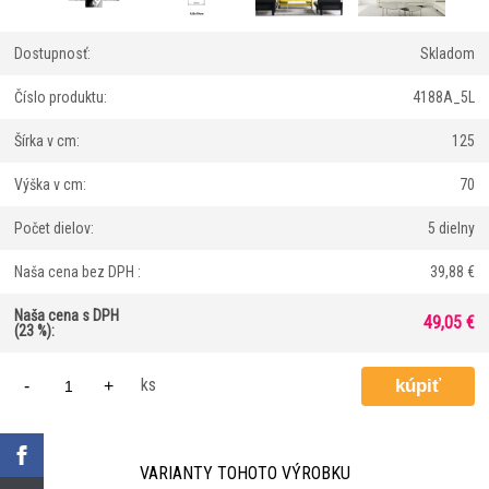
Dostupnosť:
Skladom
Číslo produktu:
4188A_5L
Šírka v cm:
125
Výška v cm:
70
Počet dielov:
5 dielny
Naša cena bez DPH :
39,88 €
Naša cena s DPH
49,05 €
(23 %):
ks
-
+
VARIANTY TOHOTO VÝROBKU