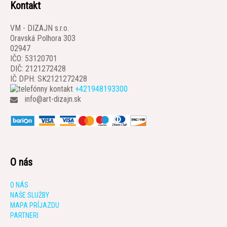
Kontakt
VM - DIZAJN s.r.o.
Oravská Polhora 303
02947
IČO: 53120701
DIČ: 2121272428
IČ DPH: SK2121272428
+421948193300
info@art-dizajn.sk
O nás
O NÁS
NAŠE SLUŽBY
MAPA PRÍJAZDU
PARTNERI