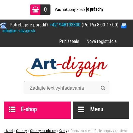
0
je prázdny
Váš nákupný košík
Potrebujete poradiť?
+421948193300
(Po-Pia 8:00-17:00)
info@art-dizajn.sk
Prihlásenie
Nová registrácia
E-shop
Menu
Úvod
»
Obrazy
»
Obrazy na plátne
»
Kvety
»
Obraz na stenu Biele púpavy na sivom