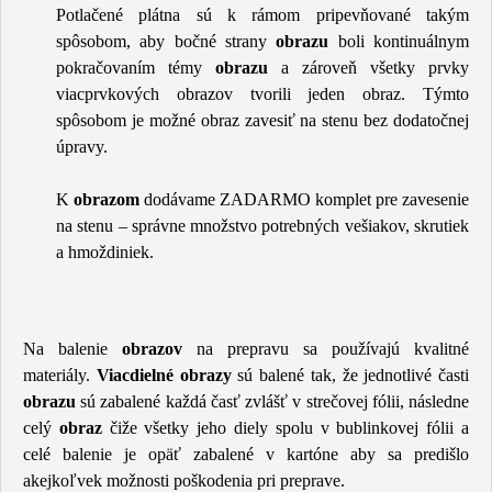
Potlačené plátna sú k rámom pripevňované takým
spôsobom, aby bočné strany
obrazu
boli kontinuálnym
pokračovaním témy
obrazu
a zároveň všetky prvky
viacprvkových obrazov tvorili jeden obraz. Týmto
spôsobom je možné obraz zavesiť na stenu bez dodatočnej
úpravy.
K
obrazom
dodávame ZADARMO komplet pre zavesenie
na stenu – správne množstvo potrebných vešiakov, skrutiek
a hmoždiniek.
Na balenie
obrazov
na prepravu sa používajú kvalitné
materiály.
Viacdielné obrazy
sú balené tak, že jednotlivé časti
obrazu
sú zabalené každá časť zvlášť v strečovej fólii, následne
celý
obraz
čiže všetky jeho diely spolu v bublinkovej fólii a
celé balenie je opäť zabalené v kartóne aby sa predišlo
akejkoľvek možnosti poškodenia pri preprave.