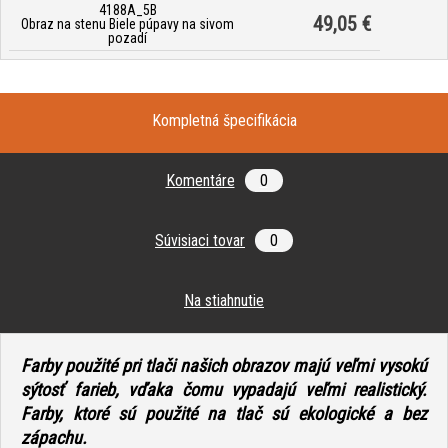
4188A_5B
49,05 €
Obraz na stenu Biele púpavy na sivom
pozadí
Kompletná špecifikácia
Komentáre
0
Súvisiaci tovar
0
Na stiahnutie
Farby použité pri tlači našich obrazov majú veľmi vysokú
sýtosť farieb, vďaka čomu vypadajú veľmi realistický.
Farby, ktoré sú použité na tlač
sú ekologické a bez
zápachu.